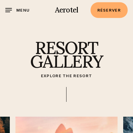
Skip
Aerotel
MENU
RÉSERVER
to
main
content
RESORT
GALLERY
EXPLORE THE RESORT